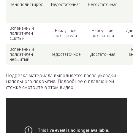
Пенополистирол
Недостаточная
Недостаточная
Вспененный
Наилучшие
Наилучшие
Дли
полиэтилен
показатели
показатели
э
сшитый
Вспененный
Н
полиэтилен
Недостаточное
Достаточная
з
несшитый
Подрезка материала выполняется после укладки
напольного покрытия. Подробнее о плавающей
стяжке смотрите в этом видео: