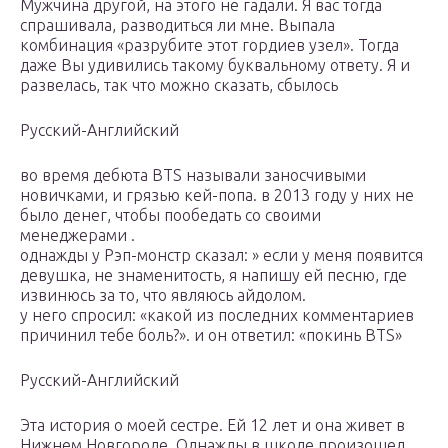
Мужчина другой, на этого не гадали. Я вас тогда
спрашивала, разводиться ли мне. Выпала
комбинация «разрубите этот гордиев узел». Тогда
даже Вы удивились такому буквальному ответу. Я и
развелась, так что можно сказать, сбылось
Русский-Английский
во время дебюта BTS называли заносчивыми
новичками, и грязью кей-попа. в 2013 году у них не
было денег, чтобы пообедать со своими
менеджерами .
однажды у Рэп-монстр сказал: » если у меня появится
девушка, не знаменитость, я напишу ей песню, где
извинюсь за то, что являюсь айдолом.
у него спросил: «какой из последних комментариев
причинил тебе боль?». и он ответил: «покинь BTS»
Русский-Английский
Эта история о моей сестре. Ей 12 лет и она живет в
Нижнем Новгороде. Однажды в школе произошел