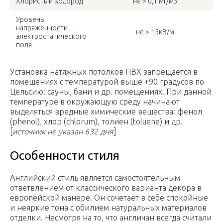
Хлористый водород
не > 0,1 мг/м3
Уровень
напряженности
не > 15кВ/м
электростатического
поля
Установка натяжных потолков ПВХ запрещается в
помещениях с температурой выше +90 градусов по
Цельсию: сауны, бани и др. помещениях. При данной
температуре в окружающую среду начинают
выделяться вредные химические вещества: фенол
(phenol), хлор (chlorum), толиен (toluene) и др.
[
источник не указан 632 дня
]
Особенности стиля
Английский стиль является самостоятельным
ответвлением от классического варианта декора в
европейской манере. Он сочетает в себе спокойные
и неяркие тона с обилием натуральных материалов
отделки. Несмотря на то, что англичан всегда считали