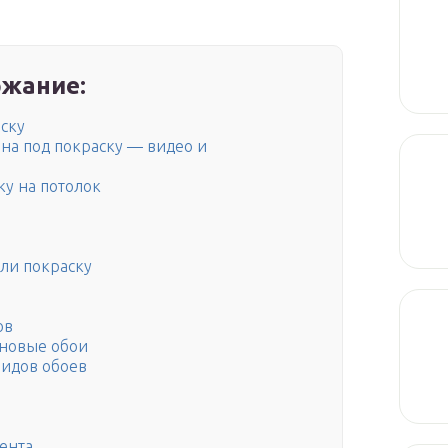
жание:
аску
на под покраску — видео и
ку на потолок
или покраску
ов
иновые обои
идов обоев
ента