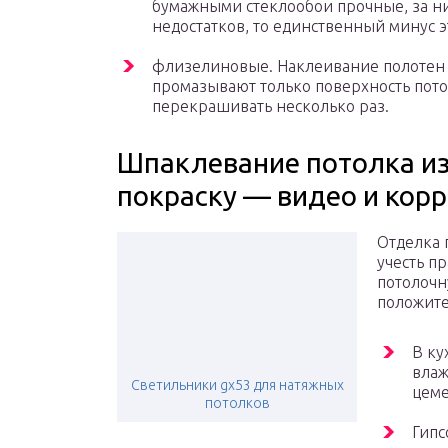
бумажными стеклообои прочные, за ним
недостатков, то единственный минус эт
флизелиновые. Наклеивание полотен п
промазывают только поверхность пото
перекрашивать несколько раз.
Шпаклевание потолка из
покраску — видео и кор
Отделка 
учесть п
потолочн
положите
В ку
влаж
Светильники gx53 для натяжных
цеме
потолков
Гипс