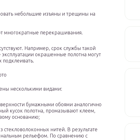
ровать небольшие изъяны и трещины на
т многократные перекрашивания.
сутствуют. Например, срок службы такой
се эксплуатации окрашенные полотна могут
х подклеивать.
ото
лены несколькими видами:
оверхности бумажными обоями аналогично
жный кусок полотна, промазывают клеем,
овому основанию;
з стекловолоконных нитей. В результате
гинальным рельефом. По сравнению с