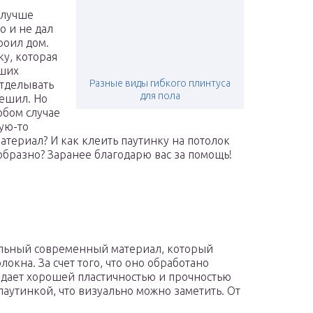
 лучше
о и не дал
роил дом.
ку, которая
ьших
Разные виды гибкого плинтуса
отделывать
для пола
решил. Но
юбом случае
ую-то
материал? И как клеить паутинку на потолок
образно? Заранее благодарю вас за помощь!
альный современный материал, который
окна. За счет того, что оно обработано
адает хорошей пластичностью и прочностью
аутинкой, что визуально можно заметить. От