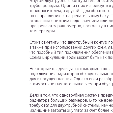
Внутри двухтрубного контура теплоносите
трубопроводам. Один из них используется 
теплоносителем, а другой – для обратного
по направлению к нагревательному баку. 
отопления с нижним подключением или лю
прогреваются равномерно, поскольку в ни
температуры.
Стоит отметить, что двухтрубный контур 
а также при использовании других схем, я
что подобный тип подключения обеспечива
Схема циркуляции воды может быть как поп
Некоторые владельцы частных домов полаг
подключения радиаторов обходятся намног
для их осуществления. Однако если разобра
стоимость не намного выше, чем при обуст
Дело в том, что однотрубная система пред
радиатора больших размеров. В то же врем
требуются для двухтрубной системы, намно
излишние затраты окупятся за счет более 