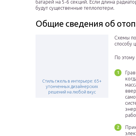
батарей на 5-6 секций. Если длина радиат
будут существенные теплопотери.
Общие сведения об отоп
Схемы по
способу 
По этому
Грав
когд
Стиль гжель в интерьере: 65+
масс
утонченных дизайнерских
ввер
решений на любой вкус
само
сист
энер
рабо
Прин
элек