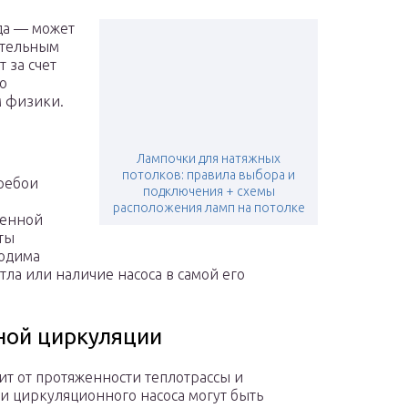
да — может
ительным
 за счет
о
м физики.
Лампочки для натяжных
потолков: правила выбора и
еребои
подключения + схемы
расположения ламп на потолке
венной
ты
ходима
тла или наличие насоса в самой его
ной циркуляции
т от протяженности теплотрассы и
и циркуляционного насоса могут быть