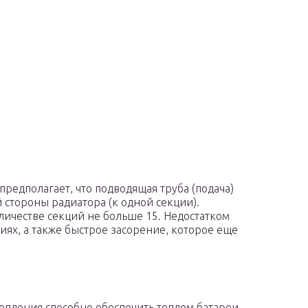
редполагает, что подводящая труба (подача)
 стороны радиатора (к одной секции).
ичестве секций не больше 15. Недостатком
иях, а также быстрое засорение, которое еще
пления способно обеспечить теплом батареи