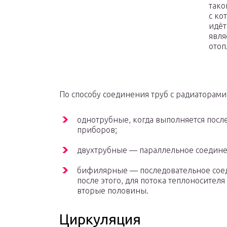
тако
с ко
идёт
явля
отоп
По способу соединения труб с радиаторам
однотрубные, когда выполняется пос
приборов;
двухтрубные — параллельное соедине
бифилярные — последовательное соед
после этого, для потока теплоносител
вторые половины.
Циркуляция