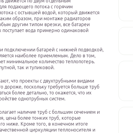
ль движется по двум отдельным
для подающего потока с горячим
 потока с остывшей водой, который движется
Таким образом, при монтаже радиаторов
бым другим типом врезки, все батареи
х поступает вода примерно одинаковой
при подключении батарей с нижней подводкой,
вляется наиболее приемлемым. Дело в том,
ет минимальное количество теплопотерь.
утной, так и тупиковой.
ают, что проекты с двухтрубными видами
о дороже, поскольку требуется больше труб
ться более детально, то окажется, что их
ройстве однотрубных систем.
полагает наличие труб с большим сечением и
я, цена более тонких труб, которые
го ниже. Кроме того, в конечном итоге
качественной циркуляции теплоносителя и