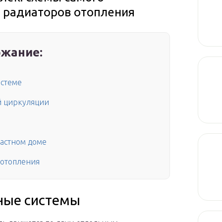
 радиаторов отопления
жание:
истеме
й циркуляции
частном доме
 отопления
ные системы